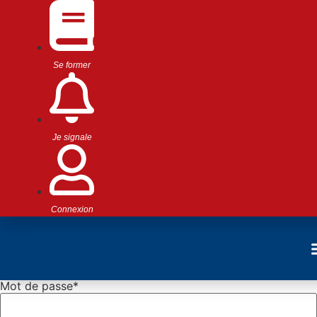
Inscription
Se former
Identifiant
*
Je signale
Prénom
Nom
Connexion
Adresse e-mail
Mot de passe
*