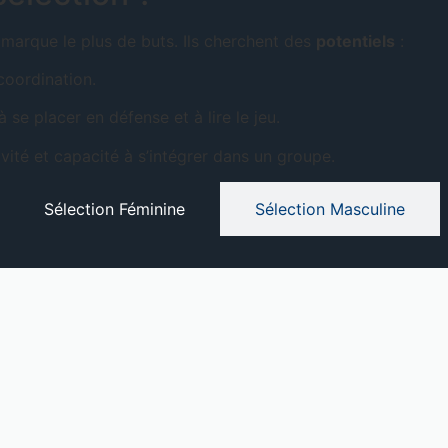
marque le plus de buts. Ils cherchent des
potentiels
:
 coordination.
 se placer en défense et à lire le jeu.
ité et capacité à s’intégrer dans un groupe.
Sélection Féminine
Sélection Masculine