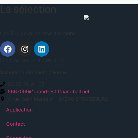
La sélection
Une équipe au service des clubs.
Lundi au vendredi : 9h à 17h
Samedi au dimanche : Fermé
03 88 26 94 37
5667000@grand-est.ffhandball.net
4 rue Jean Mentelin - 67200 STRASBOURG
Application
Contact
Connexion