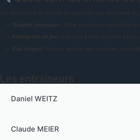
Les techniciens du Comité ne regardent pas seulement qui 
Qualités physiques :
Taille, envergure, explosivité et
Intelligence de jeu :
Capacité à faire la bonne passe, à
État d’esprit :
Rigueur, écoute des consignes, combativ
Les entraineurs
Daniel WEITZ
Claude MEIER