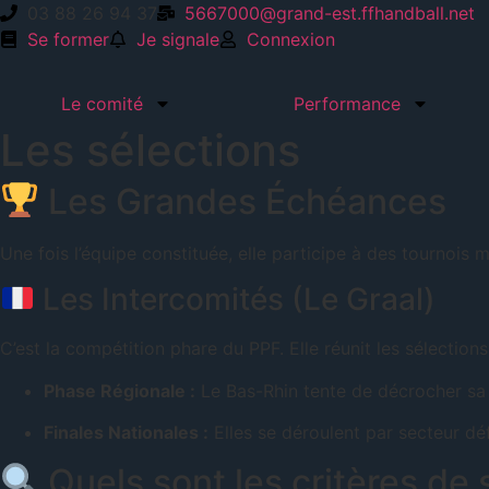
03 88 26 94 37
5667000@grand-est.ffhandball.net
Se former
Je signale
Connexion
Le comité
Performance
Les sélections
Les Grandes Échéances
Une fois l’équipe constituée, elle participe à des tournois 
Les Intercomités (Le Graal)
C’est la compétition phare du PPF. Elle réunit les sélectio
Phase Régionale :
Le Bas-Rhin tente de décrocher sa q
Finales Nationales :
Elles se déroulent par secteur déf
Quels sont les critères de 