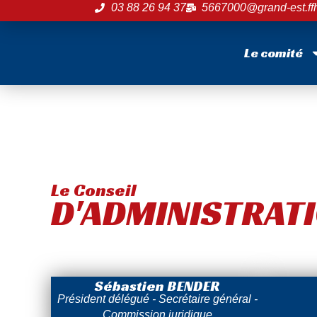
03 88 26 94 37
5667000@grand-est.ffh
Le comité
Le Conseil
D'ADMINISTRAT
Sébastien BENDER
Président délégué - Secrétaire général -
Commission juridique