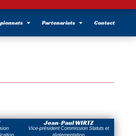
pionnats
Partenariats
Contact
N
Jean-Paul WIRTZ
sion
Vice-président Commission Statuts et
cation
réglementation