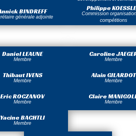
Philippe KOESSL
Annick BINDREFF
Commission organisatio
rétaire générale adjointe
compétitions
Daniel LEAUNE
Caroline JAEGE
Membre
Membre
Thibaut IVENS
Alain GILARDOT
Membre
Membre
Eric ROCZANOV
Claire MANIGOL
Membre
Membre
Yacine BACHTLI
Membre