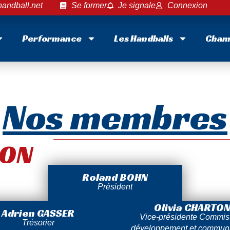
andball.net
Se former
Je signale
Connexion
Performance
Les Handballs
Cham
Nos membres
ION
Roland BOHN
Président
Olivia CHARTO
Adrien GASSER
Vice-présidente Commis
Trésorier
développement et communi