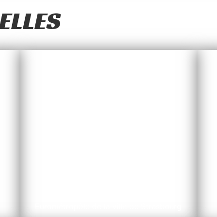
ELLES
EMS
Eurométropôle de la ville de Strasbourg