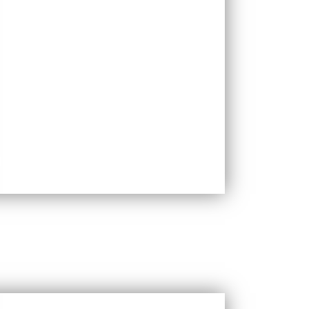
UGSEL Alsace
ion Générale Sportive de l'Enseignement
Libre