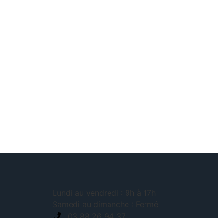
Lundi au vendredi : 9h à 17h
Samedi au dimanche : Fermé
03 88 26 94 37