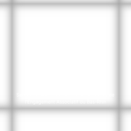
SDJES 67
Service Départemental de la Jeunesse et de
l'Engagement Associatif du Bas-Rhin