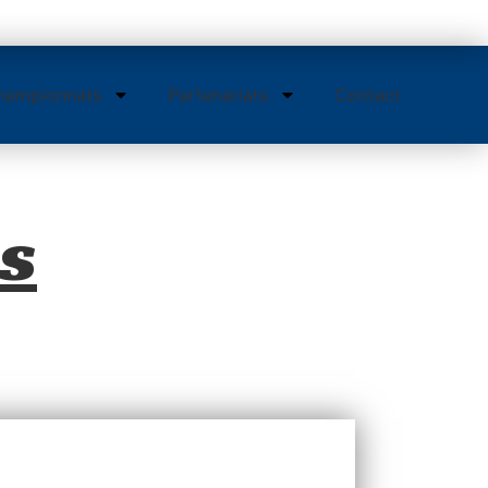
hampionnats
Partenariats
Contact
s