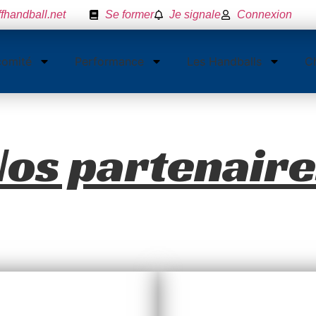
fhandball.net
Se former
Je signale
Connexion
comité
Performance
Les Handballs
C
Nos partenaire