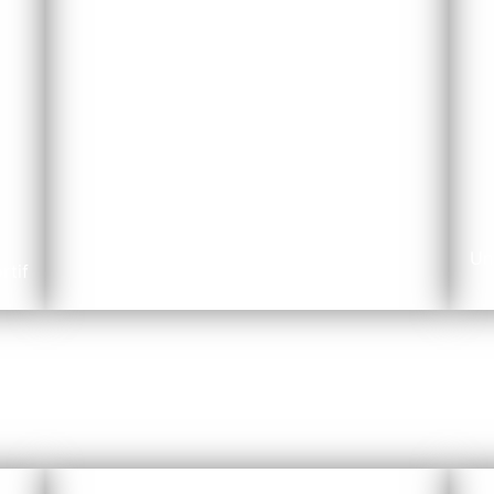
UNSS 67
Un
rtif
Union National du Sport Scolaire