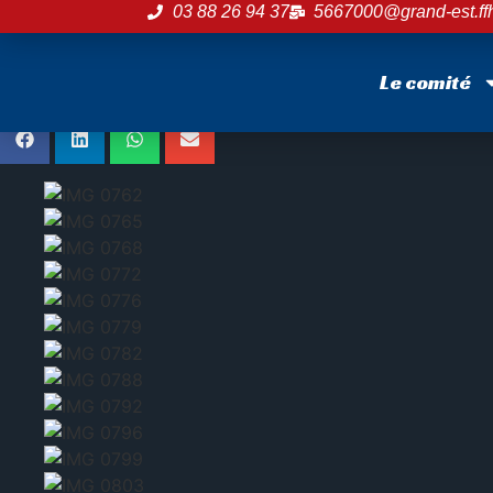
🏆 PHOTOS DES FIN
03 88 26 94 37
5667000@grand-est.ffh
2026 🏆
Le comité