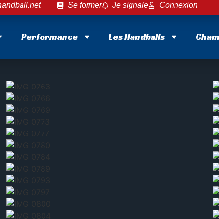
ALES DES COUPES D
andball.net
Se former
Je signale
Connexion
Performance
Les Handballs
Cham
admin
mai 16, 2026